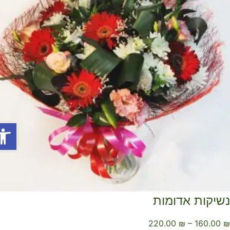
פתח סר
שיקות אדומות
220.00
₪
–
160.00